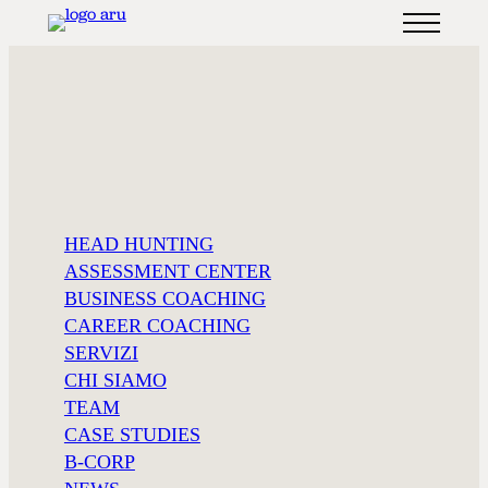
HEAD HUNTING
ASSESSMENT CENTER
BUSINESS COACHING
CAREER COACHING
HEAD
SERVIZI
HUNTING
CHI SIAMO
TEAM
CASE STUDIES
B-CORP
ricerca diretta di dirigenti, manager e specialisti
v