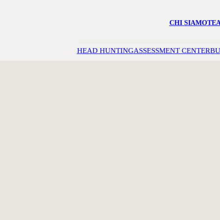
CHI SIAMO
TE
HEAD HUNTING
ASSESSMENT CENTER
BU
E ARE A
HE STAI CERCANDO PER OGN