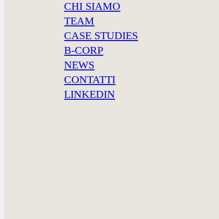
CHI SIAMO
Ogni azienda è fatta di persone. Anche la nostra.
TEAM
Siamo un team multidisciplinare che unisce competenze
CASE STUDIES
complementari, con un obiettivo comune: aiutare le imp
valore umano.
B-CORP
NEWS
CONTATTI
LINKEDIN
ANGELA
CARONTI
Career coaching
LEGGI