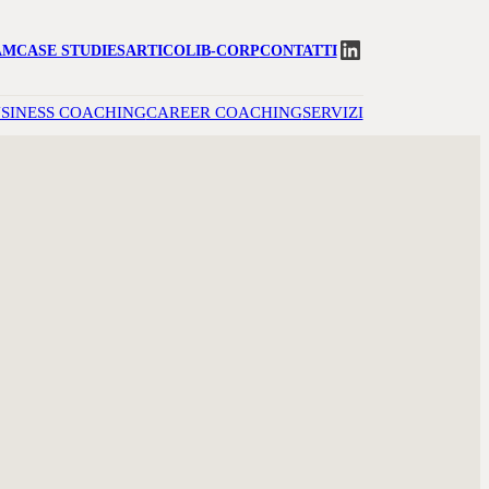
LinkedIn
AM
CASE STUDIES
ARTICOLI
B-CORP
CONTATTI
SINESS COACHING
CAREER COACHING
SERVIZI
RU
I TUA ESIGENZA.