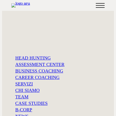
ANGELA
HEAD HUNTING
ASSESSMENT CENTER
CARONTI
BUSINESS COACHING
CAREER COACHING
SERVIZI
Career coaching
CHI SIAMO
TEAM
Sono 30 anni che lavoro nell’ambito delle risorse umane,
CASE STUDIES
e più me ne occupo, più mi entusiasmo.
B-CORP