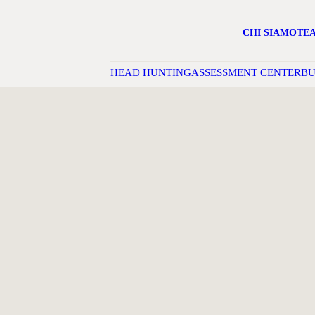
CHI SIAMO
TE
HEAD HUNTING
ASSESSMENT CENTER
BU
SABRIN
Head Hunting
Dopo la Laurea in Scienze dell’E
Umane e iniziato il mio percors
dapprima in ambito banking per
Consumo seguendo clienti nazion