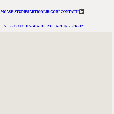
LinkedIn
AM
CASE STUDIES
ARTICOLI
B-CORP
CONTATTI
SINESS COACHING
CAREER COACHING
SERVIZI
A TABACCHI
ducazione, ho seguito la passione per le Risorse
o professionale in una società di Executive Search
 poi specializzarmi nel settore Farmaceutico e Largo
ali e internazionali.