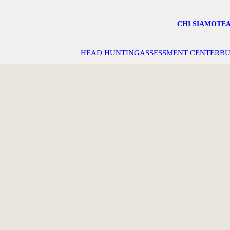
CHI SIAMO
TE
HEAD HUNTING
ASSESSMENT CENTER
BU
O
LA
DEI
TERNI