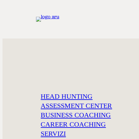
ARTICOLI
UN APPROCCI
HEAD HUNTING
EFFICACE AL
ASSESSMENT CENTER
BUSINESS COACHING
RISOLUZIONE 
CAREER COACHING
SERVIZI
CONFLITTI IN