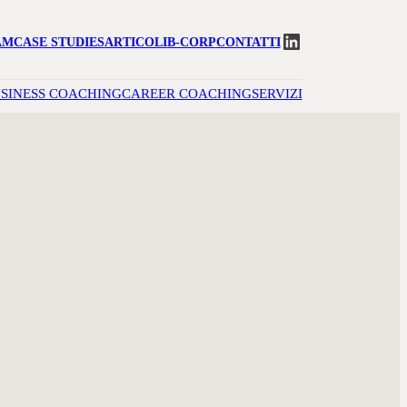
LinkedIn
AM
CASE STUDIES
ARTICOLI
B-CORP
CONTATTI
SINESS COACHING
CAREER COACHING
SERVIZI