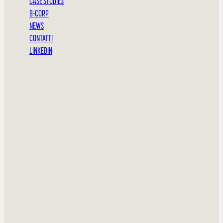
CASE STUDIES
B-CORP
NEWS
CONTATTI
LINKEDIN
L’ESIGENZA
Come si trova il leader giusto in un momento di